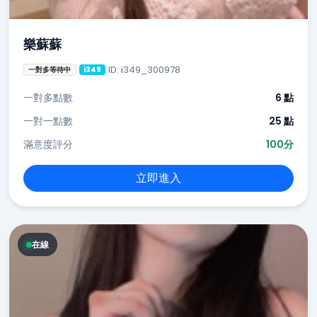
樂蘇蘇
ID: i349_300978
一對多等待中
i349
一對多點數
6 點
一對一點數
25 點
滿意度評分
100分
立即進入
在線