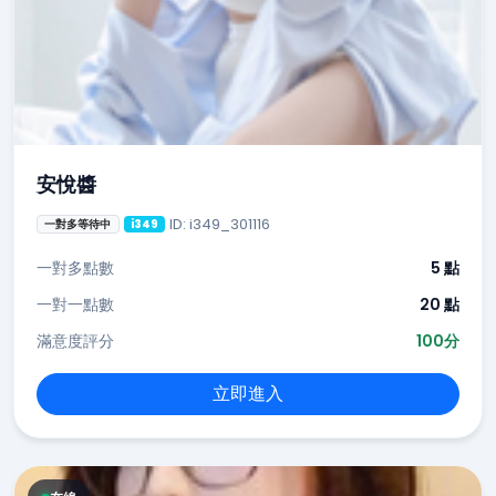
安悅醬
ID: i349_301116
一對多等待中
i349
一對多點數
5 點
一對一點數
20 點
滿意度評分
100分
立即進入