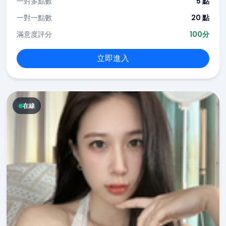
一對多點數
5 點
一對一點數
20 點
滿意度評分
100分
立即進入
在線