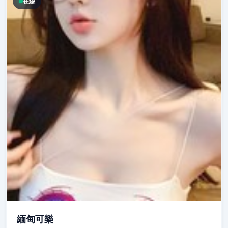
在線
緬甸可樂