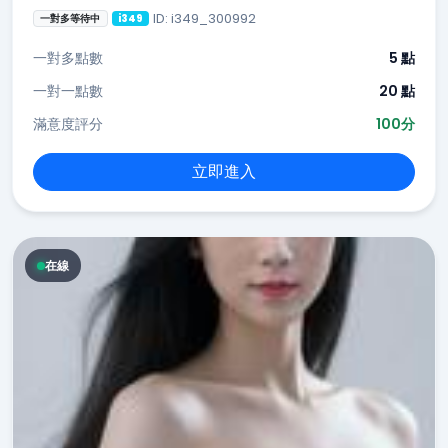
ID: i349_300992
一對多等待中
i349
一對多點數
5 點
一對一點數
20 點
滿意度評分
100分
立即進入
在線