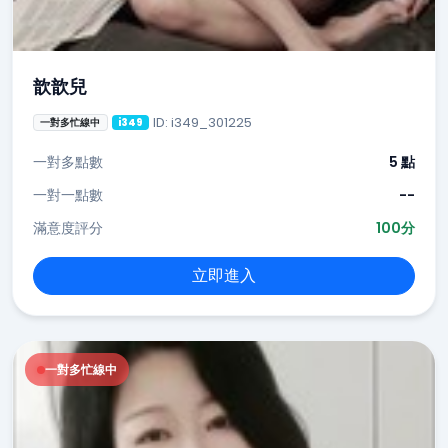
歆歆兒
ID: i349_301225
一對多忙線中
i349
一對多點數
5 點
一對一點數
--
滿意度評分
100分
立即進入
一對多忙線中