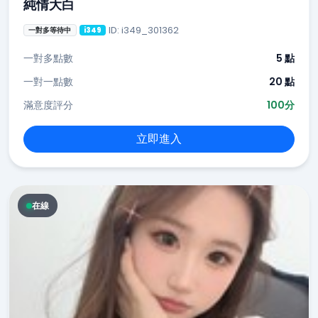
純情大白
ID: i349_301362
一對多等待中
i349
一對多點數
5 點
一對一點數
20 點
滿意度評分
100分
立即進入
在線