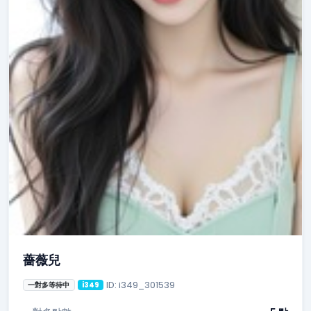
薔薇兒
ID: i349_301539
一對多等待中
i349