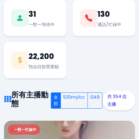
31
130
一對一等待中
通話/忙碌中
22,200
預估目前營業額
所有主播動
共 354 位
全
530my1cc
i349
態
部
主播
一對一忙線中