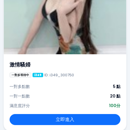
激情騷婦
ID: i349_300750
一對多等待中
i349
一對多點數
5 點
一對一點數
20 點
滿意度評分
100分
立即進入