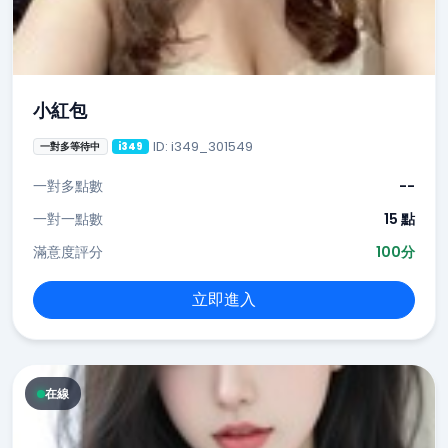
小紅包
ID: i349_301549
一對多等待中
i349
一對多點數
--
一對一點數
15 點
滿意度評分
100分
立即進入
在線