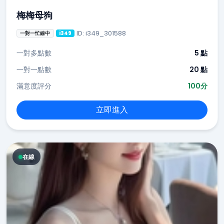
梅梅母狗
ID: i349_301588
一對一忙線中
i349
一對多點數
5 點
一對一點數
20 點
滿意度評分
100分
立即進入
在線